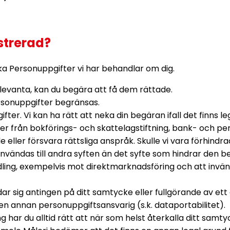
strerad?
ka Personuppgifter vi har behandlar om dig.
relevanta, kan du begära att få dem rättade.
ersonuppgifter begränsas.
fter. Vi kan ha rätt att neka din begäran ifall det finns 
er från bokförings- och skattelagstiftning, bank- och p
nde eller försvara rättsliga anspråk. Skulle vi vara förhi
användas till andra syften än det syfte som hindrar den 
andling, exempelvis mot direktmarknadsföring och att inv
r sig antingen på ditt samtycke eller fullgörande av ett 
 en annan personuppgiftsansvarig (s.k. dataportabilitet).
ing har du alltid rätt att när som helst återkalla ditt s