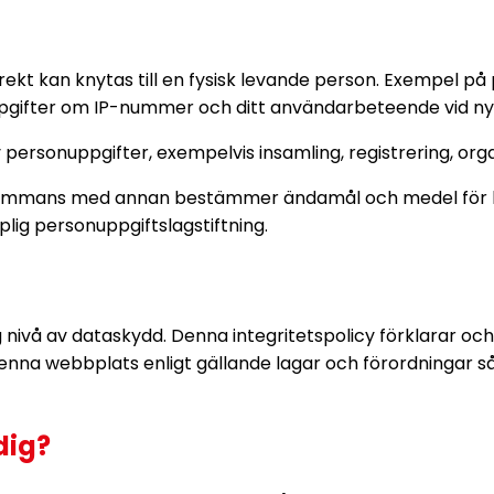
direkt kan knytas till en fysisk levande person. Exempel
gifter om IP-nummer och ditt användarbeteende vid nytt
ersonuppgifter, exempelvis insamling, registrering, orga
lsammans med annan bestämmer ändamål och medel för b
plig personuppgiftslagstiftning.
ög nivå av dataskydd. Denna integritetspolicy förklarar o
nna webbplats enligt gällande lagar och förordningar s
dig?