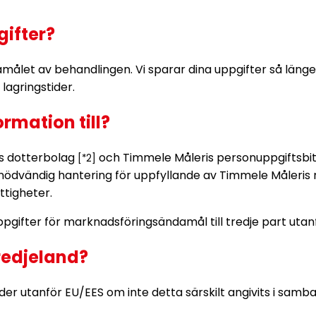
gifter?
amålet av behandlingen. Vi sparar dina uppgifter så läng
lagringstider.
rmation till?
ss dotterbolag
och Timmele Måleris personuppgiftsbiträd
[*2]
 nödvändig hantering för uppfyllande av Timmele Måleris r
ttigheter.
nuppgifter för marknadsföringsändamål till tredje part uta
tredjeland?
nder utanför EU/EES om inte detta särskilt angivits i samb