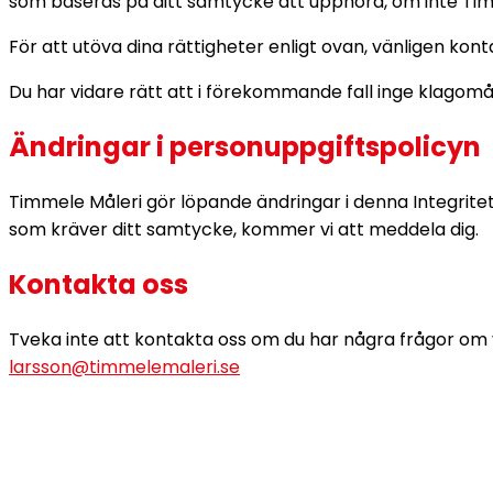
som baseras på ditt samtycke att upphöra, om inte Tim
För att utöva dina rättigheter enligt ovan, vänligen kon
Du har vidare rätt att i förekommande fall inge klagomå
Ändringar i personuppgiftspolicyn
Timmele Måleri gör löpande ändringar i denna Integritets
som kräver ditt samtycke, kommer vi att meddela dig.
Kontakta oss
Tveka inte att kontakta oss om du har några frågor om v
larsson@timmelemaleri.se