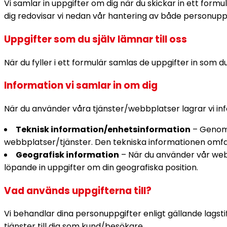
Vi samlar in uppgifter om dig när du skickar in ett form
dig redovisar vi nedan vår hantering av både personuppg
Uppgifter som du själv lämnar till oss
När du fyller i ett formulär samlas de uppgifter in som du 
Information vi samlar in om dig
När du använder våra tjänster/webbplatser lagrar vi inf
Teknisk information/enhetsinformation
– Genom 
webbplatser/tjänster. Den tekniska informationen omf
Geografisk information
– När du använder vår webb
löpande in uppgifter om din geografiska position.
Vad används uppgifterna till?
Vi behandlar dina personuppgifter enligt gällande lagstif
tjänster till dig som kund/besökare.