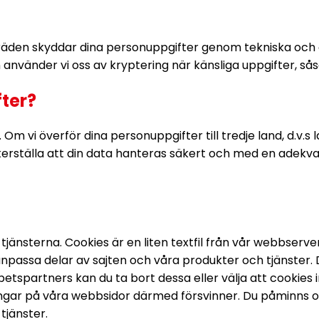
äden skyddar dina personuppgifter genom tekniska och o
använder vi oss av kryptering när känsliga uppgifter, så
ter?
 Om vi överför dina personuppgifter till tredje land, d.v.s
säkerställa att din data hanteras säkert och med en ade
änsterna. Cookies är en liten textfil från vår webbserve
nanpassa delar av sajten och våra produkter och tjänster
tspartners kan du ta bort dessa eller välja att cookies in
ningar på våra webbsidor därmed försvinner. Du påminns o
 tjänster.