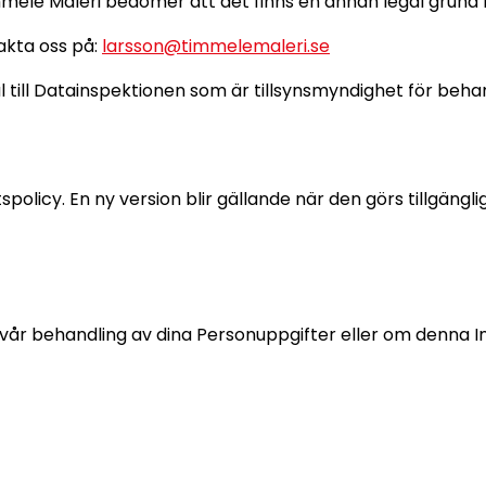
mele Måleri bedömer att det finns en annan legal grund 
takta oss på:
larsson@timmelemaleri.se
l till Datainspektionen som är tillsynsmyndighet för beha
policy. En ny version blir gällande när den görs tillgäng
år behandling av dina Personuppgifter eller om denna Int