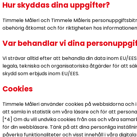
Hur skyddas dina uppgifter?
Timmele Måleri och Timmele Måleris personuppgiftsbitr
obehörig åtkomst och för riktigheten hos informationen 
Var behandlar vi dina personuppgif
Vi strävar alltid efter att behandla din data inom EU/EES.
legala, tekniska och organisatoriska åtgärder för att 
skydd som erbjuds inom EU/EES.
Cookies
Timmele Måleri använder cookies på webbsidorna och i tj
att samla in statistik om våra läsare och för att perso
[*4] Om du vill undvika cookies från oss och våra samarbe
för din webbläsare. Tänk på att dina personliga inställ
påverka funktionaliteter och visst innehåll i våra digitala