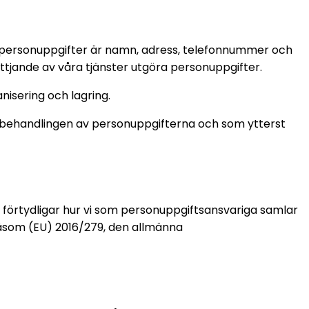
 på personuppgifter är namn, adress, telefonnummer och
jande av våra tjänster utgöra personuppgifter.
nisering och lagring.
ehandlingen av personuppgifterna och som ytterst
ch förtydligar hur vi som personuppgiftsansvariga samlar
åsom (EU) 2016/279, den allmänna