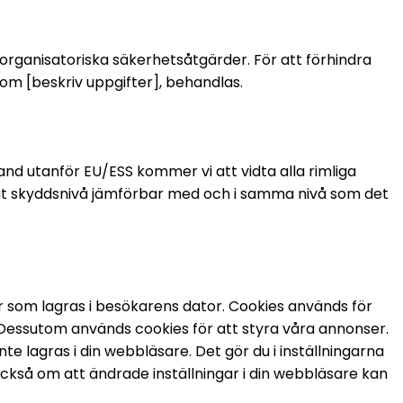
rganisatoriska säkerhetsåtgärder. För att förhindra
som [beskriv uppgifter], behandlas.
 land utanför EU/ESS kommer vi att vidta alla rimliga
kvat skyddsnivå jämförbar med och i samma nivå som det
r som lagras i besökarens dator. Cookies används för
. Dessutom används cookies för att styra våra annonser.
te lagras i din webbläsare. Det gör du i inställningarna
ckså om att ändrade inställningar i din webbläsare kan