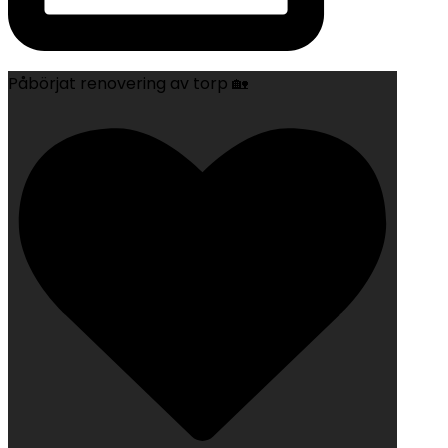
Påbörjat renovering av torp 🏡