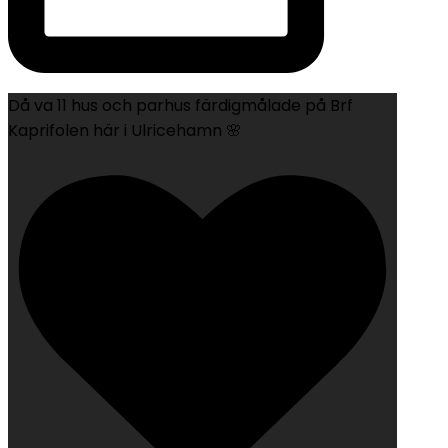
Då va 11 hus och parhus färdigmålade på Brf
Kaprifolen här i Ulricehamn 🌸