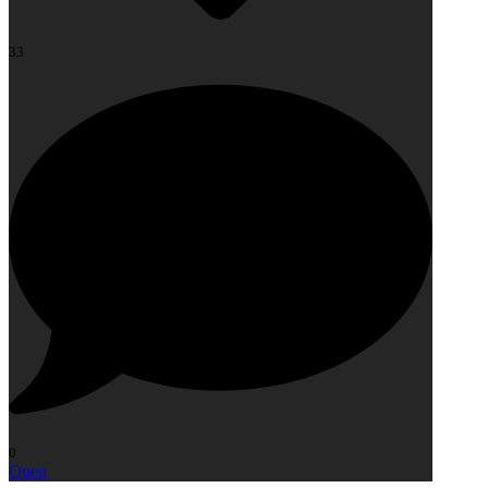
33
0
Open