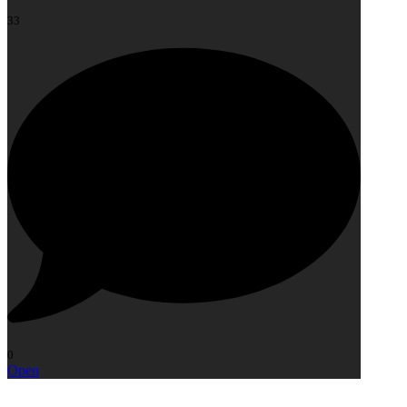
33
0
Open