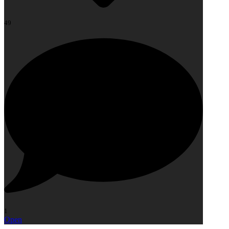
49
1
Open