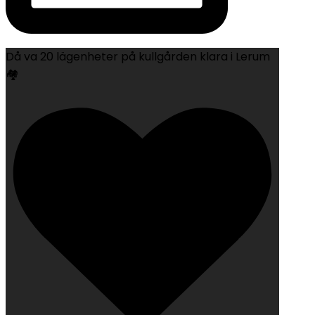
Då va 20 lägenheter på kullgården klara i Lerum
🏘️