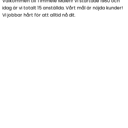
Välkommen till Timmele Måleri! Vi startade 1980 och
idag är vi totalt 15 anställda. Vårt mål är nöjda kunder!
Vi jobbar hårt för att alltid nå dit.