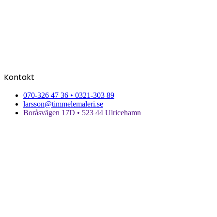
Kontakt
070-326 47 36 • 0321-303 89
larsson@timmelemaleri.se
Boråsvägen 17D • 523 44 Ulricehamn
Producerad av Gota Media Brand Studio